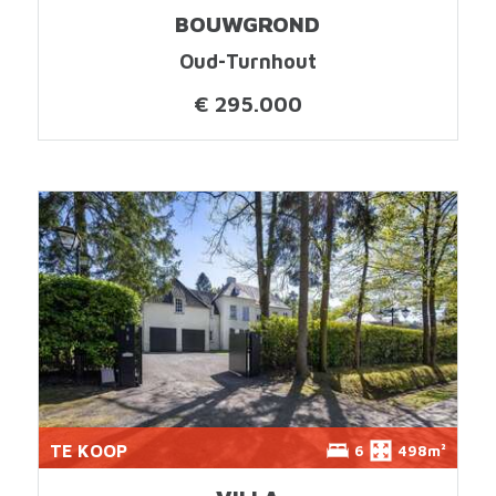
BOUWGROND
Oud-Turnhout
€ 295.000
TE KOOP
6
498m²