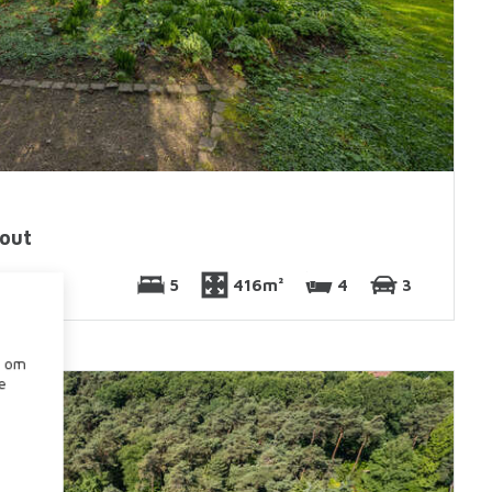
out
5
416m²
4
3
n om
e