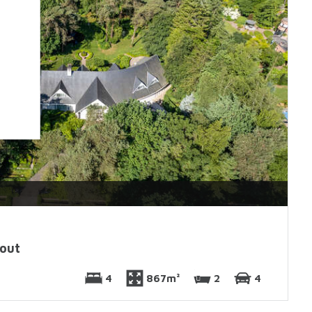
out
4
867m²
2
4