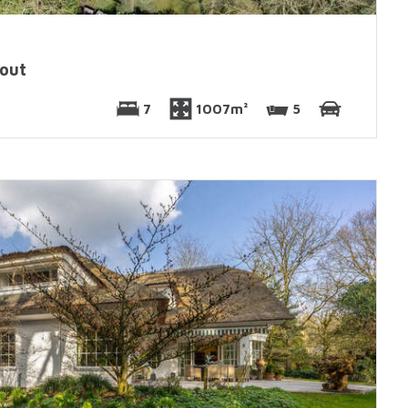
out
7
1007m²
5