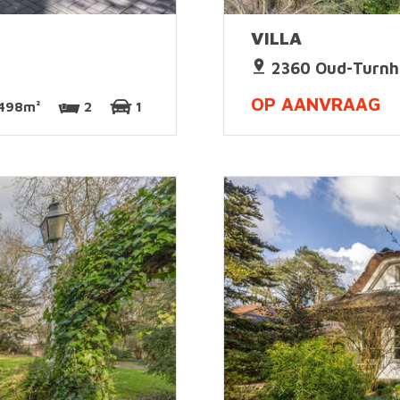
VILLA
2360 Oud-Turnh
OP AANVRAAG
498m²
2
1