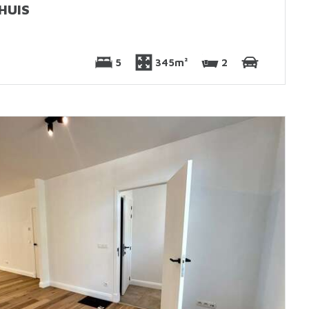
HUIS
5
345m²
2