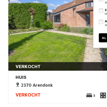
V
S
H
A
V
AL
VERKOCHT
HUIS
2370 Arendonk
VERKOCHT
3