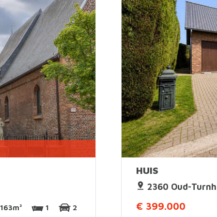
HUIS
2360 Oud-Turnh
€ 399.000
163m²
1
2