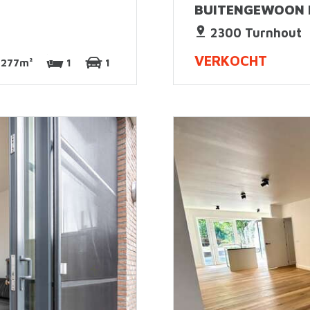
BUITENGEWOON 
2300 Turnhout
VERKOCHT
277m²
1
1