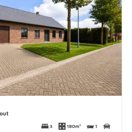
out
3
180m²
1