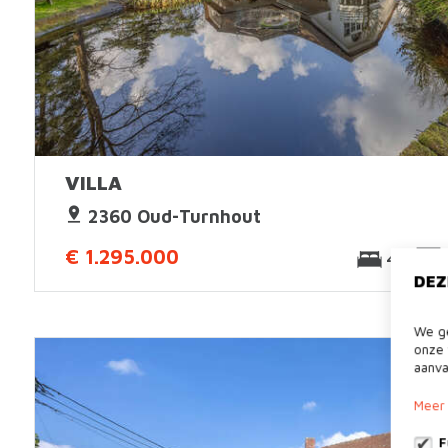
VILLA
2360 Oud-Turnhout
€ 1.295.000
4
DEZ
We ge
onze 
aanva
Meer 
F